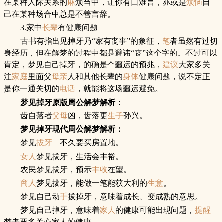
在某种人际关系的
麻
烦当中，让你有口难言，亦或是
烦恼
自
己在某种场合中总是不善言辞。
3.家中
长辈
有健康问题
古书有指出见掉牙乃“家有丧事”的象征，
笔
者虽然有过切
身经历，但在解梦的过程中都是避讳“丧”这个字的。不过可以
肯定，梦见自己掉牙，的确是个噩运的预兆，
建议
大家多关
注
家庭
里面父
母亲
人和其他长辈的
身体
健康问题，说不定正
是你一通关切的
电话
，就能将这场噩运避免。
梦见掉牙
原版周公解梦解析：
齿自落者
父母
凶，齿落更
生子
孙兴。
梦见掉牙
现代周公解梦解析：
梦见
拔牙
，不久要买房置地。
女人
梦见拔牙，生活会丰裕。
农民梦见拔牙，预示
丰收
在望。
商人
梦见拔牙，能做一笔能获大利的
生意
。
梦见自己动
手
拔掉牙，意味着成长、变成熟的意思。
梦见自己掉牙，意味着
家人
的健康可能出现问题，
提醒