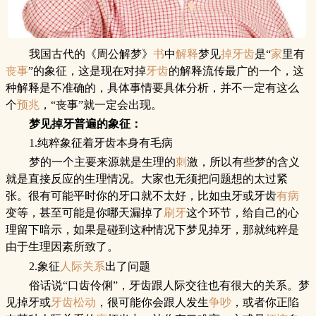
我国古代的《周公解梦》
书
中
解释
梦见
掉牙齿
是“
家
里有
丧事
”的象征，这是现在对掉
牙齿
的解释流传最广的一个，这
种解释是不准确的，具体事情要具体分析，并不一定有这么
个
预兆
，“丧事”就一定会出现。
梦见掉牙
普遍的象征：
1.纯粹象征着牙齿本身有毛病
梦的一个主要来源就是生理的
刺
激，所以有些梦的含义
就是直接反应的生理情况。大家也无须把问题想的太过紧
张。很有可能平时你的牙口就不太好，比如虫牙或牙齿
有病
变等，甚至可能是你哪天漏掉了
刷牙
这个环节，给自己的心
理留下暗示，如果是碰到这种情况下梦见掉牙，那就纯粹是
由于生理因素所致了。
2.象征
人际关系
出了问题
俗话说“口齿伶俐”，牙齿跟人际交往也有很大的关系。梦
见掉牙或
牙齿松动
，很可能你会跟人发生
争吵
，或者你正陷