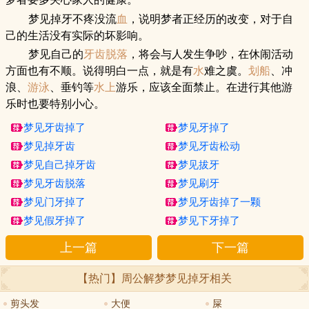
梦者要多关心家人的健康。
梦见掉牙不疼没流
血
，说明梦者正经历的改变，对于自
己的生活没有实际的坏影响。
梦见自己的
牙齿脱落
，将会与人发生争吵，在休闹活动
方面也有不顺。说得明白一点，就是有
水
难之虞。
划船
、冲
浪、
游泳
、垂钓等
水上
游乐，应该全面禁止。在进行其他游
乐时也要特别小心。
梦见牙齿掉了
梦见牙掉了
梦见掉牙齿
梦见牙齿松动
梦见自己掉牙齿
梦见拔牙
梦见牙齿脱落
梦见刷牙
梦见门牙掉了
梦见牙齿掉了一颗
梦见假牙掉了
梦见下牙掉了
上一篇
下一篇
【热门】周公解梦
梦见掉牙
相关
剪头发
大便
屎