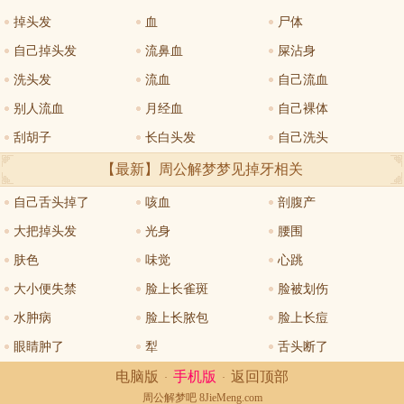
掉头发
血
尸体
自己掉头发
流鼻血
屎沾身
洗头发
流血
自己流血
别人流血
月经血
自己裸体
刮胡子
长白头发
自己洗头
【最新】周公解梦
梦见掉牙
相关
自己舌头掉了
咳血
剖腹产
大把掉头发
光身
腰围
肤色
味觉
心跳
大小便失禁
脸上长雀斑
脸被划伤
水肿病
脸上长脓包
脸上长痘
眼睛肿了
犁
舌头断了
电脑版
手机版
返回顶部
·
·
周公解梦
吧 8JieMeng.com