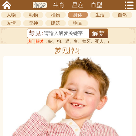
解梦
生肖
星座
血型
人物
动物
植物
身体
生活
自然
爱情
鬼神
建筑
物品
热门解梦：
蛇
、
狗
、
猫
、
鱼
、
掉牙
、
死人
、
杀人
梦见掉牙