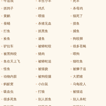
牛追我
羊生小羊
死羊
抓鸽子
鸡爪
杀母鸡
黄鹂
喂猫
猫死了
蚕蛹
杀猪见血
摸鱼
打鱼
抓黑鱼
捕鱼
捡鱼
逮鱼
狗咬脚
驴拉车
被蟒蛇咬
很多苍蝇
被黑狗咬
猪肉
喂狗
鱼在天上飞
被蟒蛇追
猫吃鱼
怪鱼
被猫挠
被狮子追
动物内脏
被狗咬腿
大肥猪
蚂蚁窝
小白鼠
乌龟咬人
吸血虫
打狼
被猫追
很多死鱼
别人抓鱼
别人杀蛇