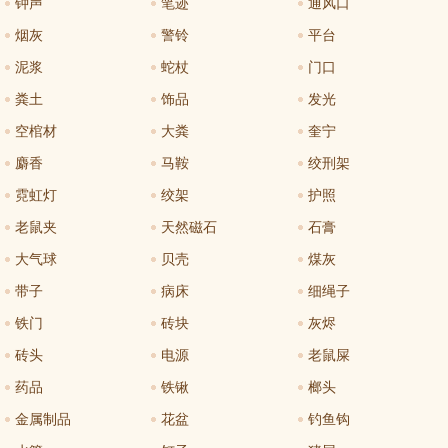
钟声
笔迹
通风口
烟灰
警铃
平台
泥浆
蛇杖
门口
粪土
饰品
发光
空棺材
大粪
奎宁
麝香
马鞍
绞刑架
霓虹灯
绞架
护照
老鼠夹
天然磁石
石膏
大气球
贝壳
煤灰
带子
病床
细绳子
铁门
砖块
灰烬
砖头
电源
老鼠屎
药品
铁锹
榔头
金属制品
花盆
钓鱼钩