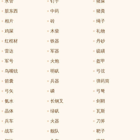
水管
钉子
猪屎
脏东西
中药
猪粪
相片
砖
绳子
鸡屎
木柴
礼物
红棺材
铁器
丹砂
雷达
军器
硫磺
军号
火炮
盔甲
鸟嘴铳
明矾
弓弦
箭囊
兵器
弹药筒
弓矢
磷
弓弩
氨水
长钢叉
剑鞘
晶体
绿矾
瓦斯
兵车
火器
刀斧
战车
舰队
靶子