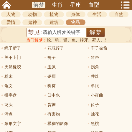
解梦
生肖
星座
血型
人物
动物
植物
身体
生活
自然
爱情
鬼神
建筑
物品
热门解梦：
蛇
、
狗
、
猫
、
鱼
、
掉牙
、
死人
、
杀人
绳子断了
花瓶碎了
车子被偷
关不上门
褥子
笤帚
天然橡胶
玉佩
拐角
粉末
锯屑
井灶
龟文
狗窝
单眼
排字盘
臼中水
小夜曲
龙头
货摊
位子
污点
有害物
烛花
象形文字
模糊的影像
黑桃