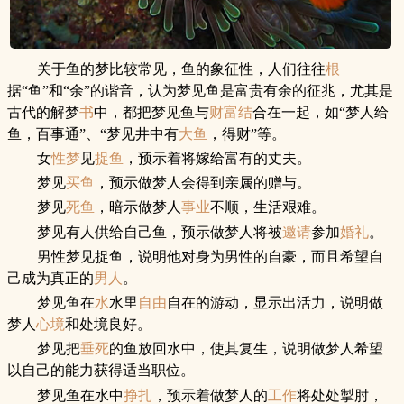
关于鱼的梦比较常见，鱼的象征性，人们往往
根
据“鱼”和“余”的谐音，认为梦见鱼是富贵有余的征兆，尤其是
古代的解梦
书
中，都把梦见鱼与
财富
结
合在一起，如“梦人给
鱼，百事通”、“梦见井中有
大鱼
，得财”等。
女
性梦
见
捉鱼
，预示着将嫁给富有的丈夫。
梦见
买鱼
，预示做梦人会得到亲属的赠与。
梦见
死鱼
，暗示做梦人
事业
不顺，生活艰难。
梦见有人供给自己鱼，预示做梦人将被
邀请
参加
婚礼
。
男性梦见捉鱼，说明他对身为男性的自豪，而且希望自
己成为真正的
男人
。
梦见鱼在
水
水里
自由
自在的游动，显示出活力，说明做
梦人
心境
和处境良好。
梦见把
垂死
的鱼放回水中，使其复生，说明做梦人希望
以自己的能力获得适当职位。
梦见鱼在水中
挣扎
，预示着做梦人的
工作
将处处掣肘，