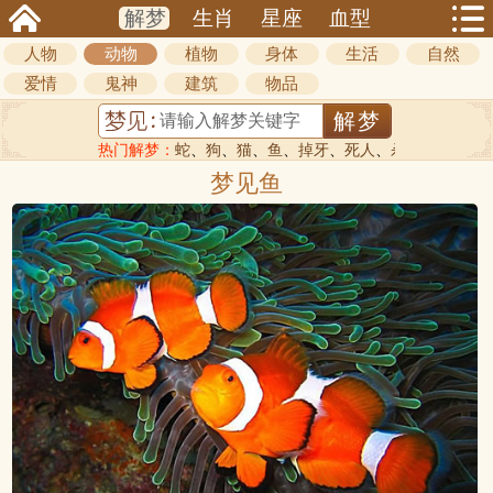
解梦
生肖
星座
血型
人物
动物
植物
身体
生活
自然
爱情
鬼神
建筑
物品
热门解梦：
蛇
、
狗
、
猫
、
鱼
、
掉牙
、
死人
、
杀人
梦见鱼