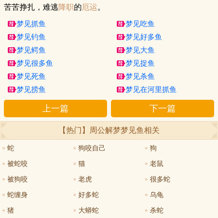
苦苦挣扎，难逃
降职
的
厄运
。
梦见抓鱼
梦见吃鱼
梦见钓鱼
梦见好多鱼
梦见鳄鱼
梦见大鱼
梦见很多鱼
梦见捉鱼
梦见死鱼
梦见杀鱼
梦见捞鱼
梦见在河里抓鱼
上一篇
下一篇
【热门】周公解梦
梦见鱼
相关
蛇
狗咬自己
狗
被蛇咬
猫
老鼠
被狗咬
老虎
很多蛇
蛇缠身
好多蛇
乌龟
猪
大蟒蛇
杀蛇