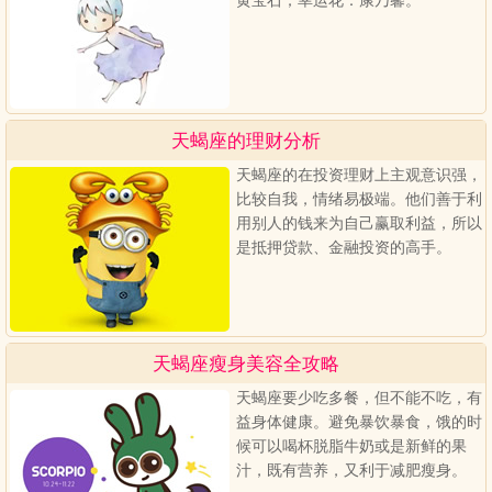
黄宝石；幸运花：康乃馨。
天蝎座的理财分析
天蝎座的在投资理财上主观意识强，
比较自我，情绪易极端。他们善于利
用别人的钱来为自己赢取利益，所以
是抵押贷款、金融投资的高手。
天蝎座瘦身美容全攻略
天蝎座要少吃多餐，但不能不吃，有
益身体健康。避免暴饮暴食，饿的时
候可以喝杯脱脂牛奶或是新鲜的果
汁，既有营养，又利于减肥瘦身。