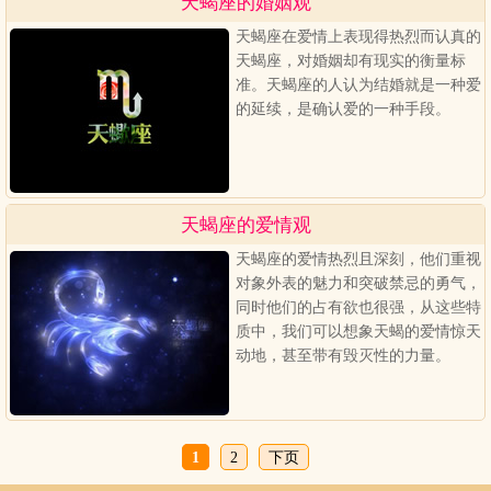
天蝎座的婚姻观
天蝎座在爱情上表现得热烈而认真的
天蝎座，对婚姻却有现实的衡量标
准。天蝎座的人认为结婚就是一种爱
的延续，是确认爱的一种手段。
天蝎座的爱情观
天蝎座的爱情热烈且深刻，他们重视
对象外表的魅力和突破禁忌的勇气，
同时他们的占有欲也很强，从这些特
质中，我们可以想象天蝎的爱情惊天
动地，甚至带有毁灭性的力量。
1
2
下页