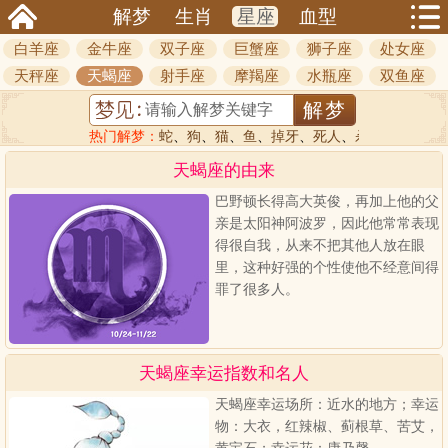
解梦
生肖
星座
血型
白羊座
金牛座
双子座
巨蟹座
狮子座
处女座
天秤座
天蝎座
射手座
摩羯座
水瓶座
双鱼座
热门解梦：
蛇
、
狗
、
猫
、
鱼
、
掉牙
、
死人
、
杀人
天蝎座的由来
巴野顿长得高大英俊，再加上他的父
亲是太阳神阿波罗，因此他常常表现
得很自我，从来不把其他人放在眼
里，这种好强的个性使他不经意间得
罪了很多人。
天蝎座幸运指数和名人
天蝎座幸运场所：近水的地方；幸运
物：大衣，红辣椒、蓟根草、苦艾，