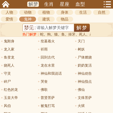
解梦
生肖
星座
血型
人物
动物
植物
身体
生活
自然
爱情
鬼神
建筑
物品
热门解梦：
蛇
、
狗
、
猫
、
鱼
、
掉牙
、
死人
、
杀人
鬼附身
坟墓着火
天门
龙入家
祈雨
树妖
鱼变龙
回到古代
尸体燃烧
烧死人
龙在水里
奶奶复活
守灵
神仙和我说话
神仙劝告
碎尸
哭丧
神仙指点
红色的龙
佛歌
佛仙
玉皇大帝
普贤菩萨
文殊菩萨
风伯
被鬼打骂
火狱