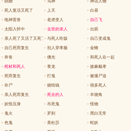
阴婚
骂神
神话人物
死人复活又死了
上天
白昼
电神雷兽
老虎变人
自己飞
太阳入怀中
去世的亲人
出殡
亲人死了又活了又死了
与死人吃饭
自己变成鬼
自己死而复生
别人穿孝服
金蟾
奔丧
佛光
和死人在一起
棺材和死人
青龙
披麻戴孝
死而复生
打鬼
被僵尸追
诈尸
烧纸钱
很多死人
亲人死而复生
死去的人
丰饶角
妖怪压身
吊死鬼
怪物
鬼火
罗刹
黑白无常
色鬼
美杜莎
蛇妖