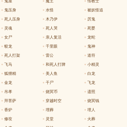
鬼屋
魔王
传教士
鬼压身
水怪
被妖怪追
死人压身
木乃伊
厉鬼
灵魂
死人哭
死婴
女尸
亲人复活
龙蛇
蛟龙
千里眼
鬼神
死人打架
雷公
道符
飞马
和死人打牌
小精灵
狐狸精
美人鱼
白龙
金龙
干尸
飞龙
吊孝
烧冥币
遗照
拜菩萨
穿越时空
烧冥钱
香炉
埋葬
埋人
修坟
灵堂
火葬