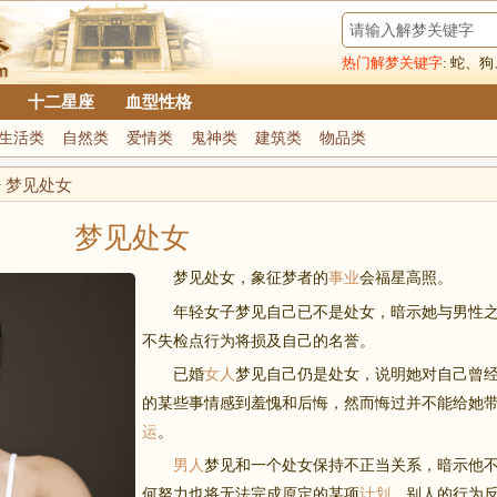
热门解梦关键字
:
蛇
、
狗
十二星座
血型性格
生活类
自然类
爱情类
鬼神类
建筑类
物品类
>
梦见处女
梦见处女
梦见处女，象征梦者的
事业
会福星高照。
年轻女子梦见自己已不是处女，暗示她与男性
不失检点行为将损及自己的名誉。
已婚
女人
梦见自己仍是处女，说明她对自己曾
的某些事情感到羞愧和后悔，然而悔过并不能给她
运
。
男人
梦见和一个处女保持不正当关系，暗示他
何努力也将无法完成原定的某项
计划
，别人的行为