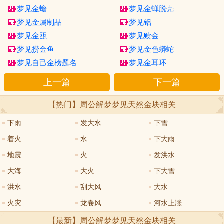
梦见金蟾
梦见金蝉脱壳
梦见金属制品
梦见铝
梦见金瓯
梦见赎金
梦见捞金鱼
梦见金色蟒蛇
梦见自己金榜题名
梦见金耳环
上一篇
下一篇
【热门】周公解梦
梦见天然金块
相关
下雨
发大水
下雪
着火
水
下大雨
地震
火
发洪水
大海
大火
下大雪
洪水
刮大风
大水
火灾
龙卷风
河水上涨
【最新】周公解梦
梦见天然金块
相关