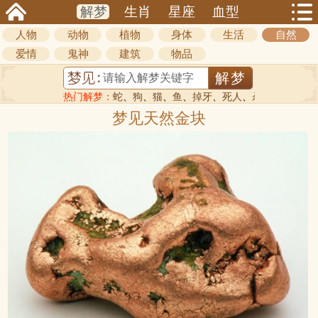
解梦
生肖
星座
血型
人物
动物
植物
身体
生活
自然
爱情
鬼神
建筑
物品
热门解梦：
蛇
、
狗
、
猫
、
鱼
、
掉牙
、
死人
、
杀人
梦见天然金块