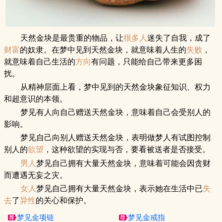
天然金块是最贵重的物品，让
很多人
迷失了自我，成了
财富
的奴隶。在梦中见到天然金块，就意味着人生的
失败
，
就意味着自己生活的
方向
有问题，只能给自己带来更多困
扰。
从精神层面上看，梦中见到的天然金块象征知识、权力
和超意识的本领。
梦见有人向自己赠送天然金块，意味着自己会受别人的
影响。
梦见自己向别人赠送天然金块，表明做梦人有试图控制
别人的
欲望
，这种欲望的实现与否，要看被送者是否接受。
男人
梦见自己拥有大量天然金块，意味着可能会因贪财
而遭遇无妄之灾。
女人
梦见自己拥有大量天然金块，表示她在生活中已
失
去
了
异性
的关心和保护。
梦见金项链
梦见金戒指