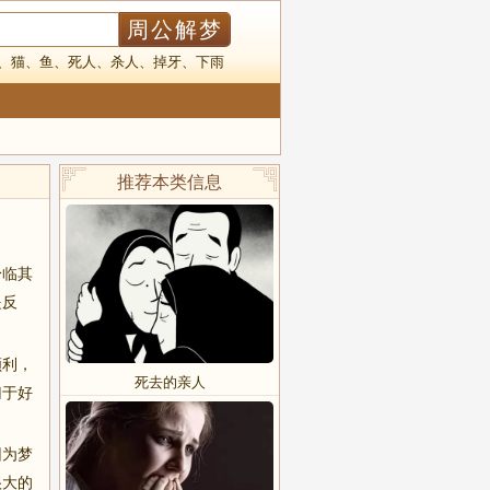
、
猫
、
鱼
、
死人
、
杀人
、
掉牙
、
下雨
推荐本类信息
身临其
是反
顺利，
死去的亲人
归于好
因为梦
很大的