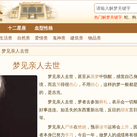
热门解梦关键字
:
蛇
、
狗
十二星座
血型性格
生活类
自然类
爱情类
鬼神类
建筑类
物品类
>
梦见亲人去世
梦见亲人去世
梦见亲人去世，甚至从
噩梦
中惊醒，感觉自己
境，而且
哭
得很
伤心
，不用
担心
，这样的梦一般都
的，是吉兆。
梦见亲人去世，梦者去参加
葬礼
，表示会一切
好事连连。如丢失的东西重新出现，反目的
朋友
言
等。
梦见亲人
尸体
在
燃烧
，预示
读书
运将会
上升
，
者本身已努力
学习
，今后一年，做梦人的成绩将有