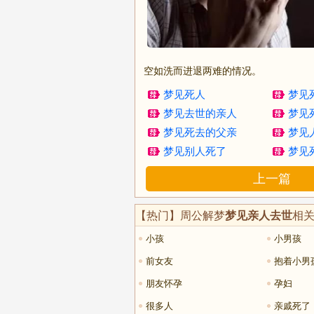
空如洗而进退两难的情况。
梦见死人
梦见
梦见去世的亲人
梦见
梦见死去的父亲
梦见
梦见别人死了
梦见
上一篇
【热门】周公解梦
梦见亲人去世
相
小孩
小男孩
前女友
抱着小男
朋友怀孕
孕妇
很多人
亲戚死了