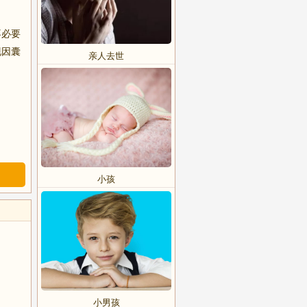
不必要
现因囊
亲人去世
小孩
小男孩