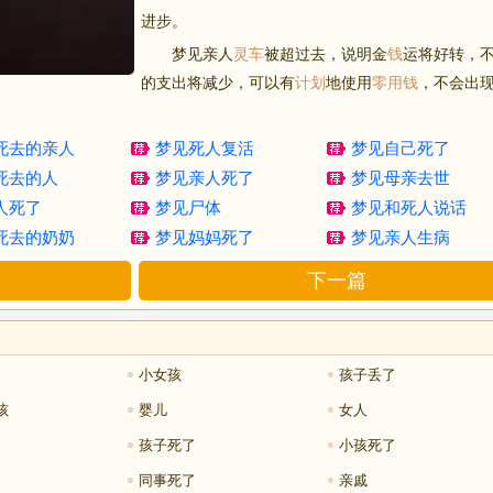
进步。
梦见亲人
灵车
被超过去，说明金
钱
运将好转，
的支出将减少，可以有
计划
地使用
零用钱
，不会出
死去的亲人
梦见死人复活
梦见自己死了
死去的人
梦见亲人死了
梦见母亲去世
人死了
梦见尸体
梦见和死人说话
死去的奶奶
梦见妈妈死了
梦见亲人生病
下一篇
关
小女孩
孩子丢了
孩
婴儿
女人
孩子死了
小孩死了
同事死了
亲戚