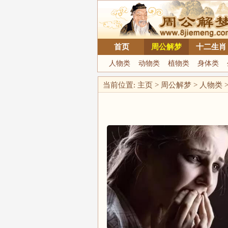
首页
周公解梦
十二生肖
人物类
动物类
植物类
身体类
当前位置:
主页
>
周公解梦
>
人物类