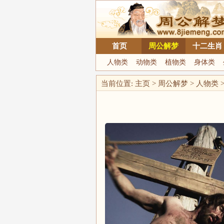
首页
周公解梦
十二生肖
人物类
动物类
植物类
身体类
当前位置:
主页
>
周公解梦
>
人物类