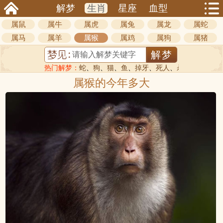
解梦
生肖
星座
血型
属鼠
属牛
属虎
属兔
属龙
属蛇
属马
属羊
属猴
属鸡
属狗
属猪
热门解梦：
蛇
、
狗
、
猫
、
鱼
、
掉牙
、
死人
、
杀人
属猴的今年多大